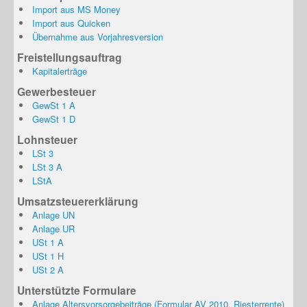
Import aus MS Money
Import aus Quicken
Übernahme aus Vorjahresversion
Freistellungsauftrag
Kapitalerträge
Gewerbesteuer
GewSt 1 A
GewSt 1 D
Lohnsteuer
LSt 3
LSt 3 A
LStA
Umsatzsteuererklärung
Anlage UN
Anlage UR
USt 1 A
USt 1 H
USt 2 A
Unterstützte Formulare
Anlage Altersvorsorgebeiträge (Formular AV 2010, Riesterrente)