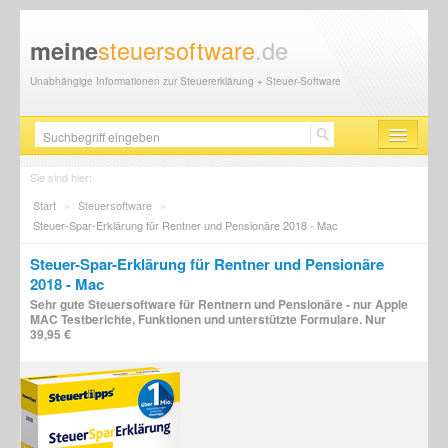
steuersoftware
.de
meine
Unabhängige Informationen zur Steuererklärung + Steuer-Software
Steuersoftware
Sie sind hier:
Start
»
Steuersoftware
»
Steuererklärung
Steuer-Spar-Erklärung für Rentner und Pensionäre 2018 - Mac
Steuer-News
Steuer-Spar-Erklärung für Rentner und Pensionäre
2018 - Mac
Finanzamt
Sehr gute Steuersoftware für Rentnern und Pensionäre - nur Apple
MAC Testberichte, Funktionen und unterstützte Formulare. Nur
Steuerberater
39,95 €