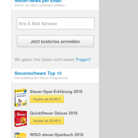
Steuer-News per Email
Immer auf dem Laufenden bleiben
Wir geben Ihre Daten nicht weiter!
Fragen?
Steuersoftware Top 10
Die beliebtesten Steuer-Programme
Steuer-Spar-Erklärung 2018
Kaufen ab 24,95 €
QuickSteuer Deluxe 2018
Kaufen ab 29,99 €
WISO steuer:Sparbuch 2018