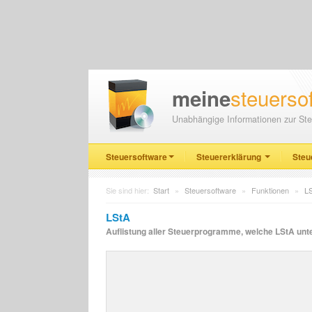
steuerso
meine
Unabhängige Informationen zur Ste
Steuersoftware
Steuererklärung
Steu
Sie sind hier:
Start
»
Steuersoftware
»
Funktionen
»
L
LStA
Auflistung aller Steuerprogramme, welche LStA unte