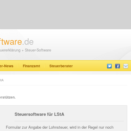
ftware
.de
uererklärung + Steuer-Software
er-News
Finanzamt
Steuerberater
StA
rstützen.
Steuersoftware für LStA
Formular zur Angabe der Lohnsteuer, wird in der Regel nur noch