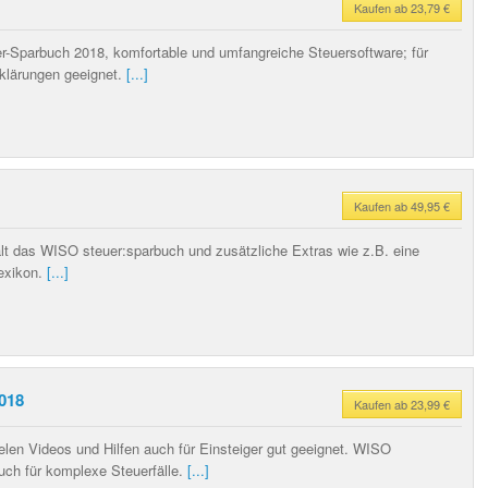
Kaufen ab 23,79 €
Sparbuch 2018, komfortable und umfangreiche Steuersoftware; für
rklärungen geeignet.
[...]
Kaufen ab 49,95 €
lt das WISO steuer:sparbuch und zusätzliche Extras wie z.B. eine
exikon.
[...]
018
Kaufen ab 23,99 €
ielen Videos und Hilfen auch für Einsteiger gut geeignet. WISO
uch für komplexe Steuerfälle.
[...]