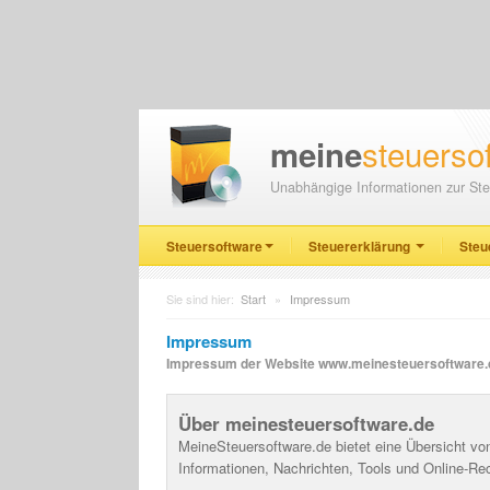
steuerso
meine
Unabhängige Informationen zur Ste
Steuersoftware
Steuererklärung
Steu
Sie sind hier:
Start
»
Impressum
Impressum
Impressum der Website www.meinesteuersoftware.
Über meinesteuersoftware.de
MeineSteuersoftware.de bietet eine Übersicht vo
Informationen, Nachrichten, Tools und Online-Re