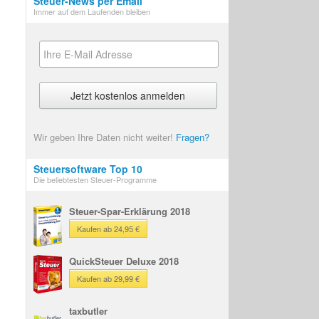
Steuer-News per Email
Immer auf dem Laufenden bleiben
Wir geben Ihre Daten nicht weiter!
Fragen?
Steuersoftware Top 10
Die beliebtesten Steuer-Programme
Steuer-Spar-Erklärung 2018
Kaufen ab 24,95 €
QuickSteuer Deluxe 2018
Kaufen ab 29,99 €
taxbutler