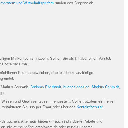
rberatern und Wirtschaftsprüfern
runden das Angebot ab.
ligen Markenrechtsinhabern. Sollten Sie als Inhaber einen Verstoß
ns bitte per Email.
chlichen Preisen abweichen, dies ist durch kurzfristige
egründet.
n Markus Schmidt,
Andreas Eberhardt, buenasideas.de
,
Markus Schmidt,
ge.
 Wissen und Gewissen zusammengestellt. Sollte trotzdem ein Fehler
n, kontaktieren Sie uns per Email oder über das
Kontaktformular
.
ds buchen. Alternativ bieten wir auch individuelle Pakete und
 an info at meineSteuersoftware.de oder mittels unseres