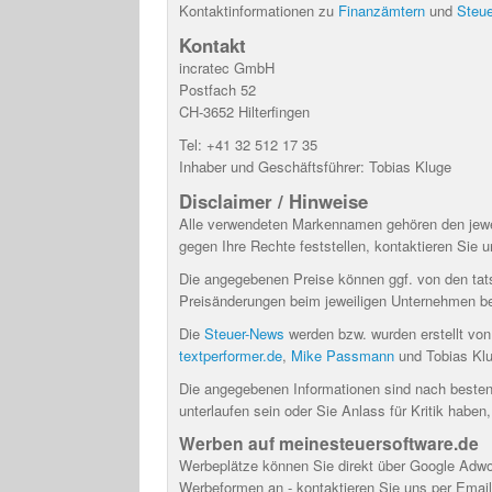
Kontaktinformationen zu
Finanzämtern
und
Steue
Kontakt
incratec GmbH
Postfach 52
CH-3652 Hilterfingen
Tel: +41 32 512 17 35
Inhaber und Geschäftsführer: Tobias Kluge
Disclaimer / Hinweise
Alle verwendeten Markennamen gehören den jewei
gegen Ihre Rechte feststellen, kontaktieren Sie u
Die angegebenen Preise können ggf. von den tatsä
Preisänderungen beim jeweiligen Unternehmen b
Die
Steuer-News
werden bzw. wurden erstellt vo
textperformer.de
,
Mike Passmann
und Tobias Klu
Die angegebenen Informationen sind nach besten
unterlaufen sein oder Sie Anlass für Kritik habe
Werben auf meinesteuersoftware.de
Werbeplätze können Sie direkt über Google Adwor
Werbeformen an - kontaktieren Sie uns per Email