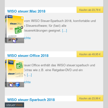
Kaufen ab 23,79 €
WISO steuer:Mac 2018
Mac-Version vom WISO Steuer-Sparbuch 2018, komfortable und
umfangreiche Steuersoftware; für (fast) alle
Einkommensteuererklärungen geeignet.
[...]
Testberichte
Kaufen ab 49,95 €
WISO steuer:Office 2018
Das WISO steuer:Office enthält das WISO steuer:sparbuch und
zusätzliche Extras wie z.B. eine Ratgeber-DVD und ein
Steuerlexikon.
[...]
Testberichte
Kaufen ab 23,99 €
WISO steuer:Sparbuch 2018