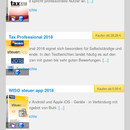
konzipiert und spricht professionelle Nutzer an.
[...]
Testberichte
Kaufen ab 28,28 €
Tax Professional 2018
Tax Professional 2018 eignet sich besonders für Selbstständige und
Gewerbetreibende. In den Testberichten landet häufig es auf den
vorderen Plätzen mit guten bis sehr guten Bewertungen.
[...]
Testberichte
Kaufen ab 0,00 €
WISO steuer:app 2018
WISO-App für Android und Apple iOS - Geräte - in Verbindung mit
dem Cloud-Angebot von Buhl.
[...]
Testberichte