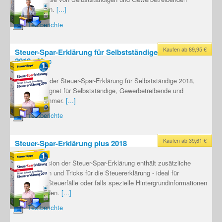
zugeschnitten.
[...]
Testberichte
Kaufen ab 89,95 €
Steuer-Spar-Erklärung für Selbstständige
2018 - Mac
Mac-Version der Steuer-Spar-Erklärung für Selbstständige 2018,
bestens geeignet für Selbstständige, Gewerbetreibende und
Kleinunternehmer.
[...]
Testberichte
Kaufen ab 39,61 €
Steuer-Spar-Erklärung plus 2018
Die Plus-Version der Steuer-Spar-Erklärung enthält zusätzliche
Informationen und Tricks für die Steuererklärung - ideal für
komplexere Steuerfälle oder falls spezielle Hintergrundinformationen
benötigt werden.
[...]
Testberichte