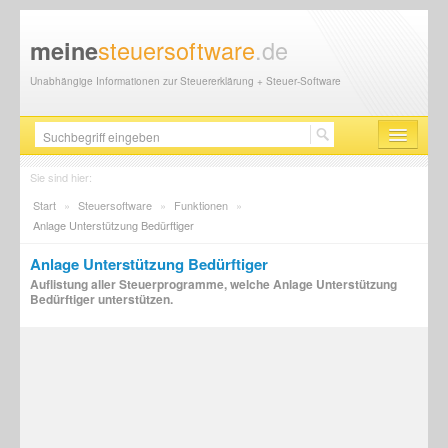
steuersoftware
.de
meine
Unabhängige Informationen zur Steuererklärung + Steuer-Software
Steuersoftware
Sie sind hier:
Start
»
Steuersoftware
»
Funktionen
»
Steuererklärung
Anlage Unterstützung Bedürftiger
Steuer-News
Anlage Unterstützung Bedürftiger
Auflistung aller Steuerprogramme, welche Anlage Unterstützung
Finanzamt
Bedürftiger unterstützen.
Steuerberater