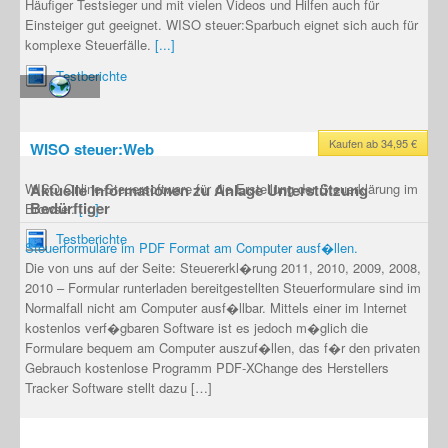
Häufiger Testsieger und mit vielen Videos und Hilfen auch für
Einsteiger gut geeignet. WISO steuer:Sparbuch eignet sich auch für
komplexe Steuerfälle.
[...]
Testberichte
Kaufen ab 34,95 €
WISO steuer:Web
WISO Online-Steuersoftware für die Erstellung der Steuerklärung im
Aktuelle Informationen zu Anlage Unterstützung
Bedürftiger
Browser.
[...]
Testberichte
Steuerformulare im PDF Format am Computer ausf�llen.
Die von uns auf der Seite: Steuererkl�rung 2011, 2010, 2009, 2008,
2010 – Formular runterladen bereitgestellten Steuerformulare sind im
Normalfall nicht am Computer ausf�llbar. Mittels einer im Internet
kostenlos verf�gbaren Software ist es jedoch m�glich die
Formulare bequem am Computer auszuf�llen, das f�r den privaten
Gebrauch kostenlose Programm PDF-XChange des Herstellers
Tracker Software stellt dazu […]