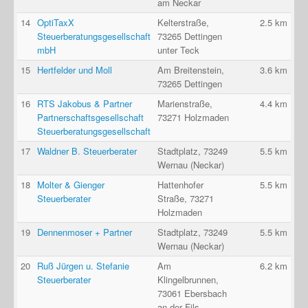
am Neckar
14
OptiTaxX
Kelterstraße,
2.5 km
Steuerberatungsgesellschaft
73265 Dettingen
mbH
unter Teck
15
Hertfelder und Moll
Am Breitenstein,
3.6 km
73265 Dettingen
16
RTS Jakobus & Partner
Marienstraße,
4.4 km
Partnerschaftsgesellschaft
73271 Holzmaden
Steuerberatungsgesellschaft
17
Waldner B. Steuerberater
Stadtplatz, 73249
5.5 km
Wernau (Neckar)
18
Molter & Gienger
Hattenhofer
5.5 km
Steuerberater
Straße, 73271
Holzmaden
19
Dennenmoser + Partner
Stadtplatz, 73249
5.5 km
Wernau (Neckar)
20
Ruß Jürgen u. Stefanie
Am
6.2 km
Steuerberater
Klingelbrunnen,
73061 Ebersbach
an der Fils