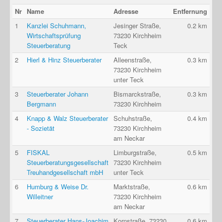
Nr
Name
Adresse
Entfernung
1
Kanzlei Schuhmann,
Jesinger Straße,
0.2 km
Wirtschaftsprüfung
73230 Kirchheim
Steuerberatung
Teck
2
Hierl & Hinz Steuerberater
Alleenstraße,
0.3 km
73230 Kirchheim
unter Teck
3
Steuerberater Johann
Bismarckstraße,
0.3 km
Bergmann
73230 Kirchheim
4
Knapp & Walz Steuerberater
Schuhstraße,
0.4 km
- Sozietät
73230 Kirchheim
am Neckar
5
FISKAL
Limburgstraße,
0.5 km
Steuerberatungsgesellschaft
73230 Kirchheim
Treuhandgesellschaft mbH
unter Teck
6
Humburg & Weise Dr.
Marktstraße,
0.6 km
Willeitner
73230 Kirchheim
am Neckar
7
Steuerberater Hans-Joachim
Kornstraße, 73230
0.6 km