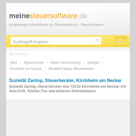
steuersoftware
.de
meine
Unabhängige Informationen zur Steuererklärung + Steuer-Software
Steuersoftware
Sie sind hier:
Start
»
Steuerberater
»
Baden-Württemberg
»
Stuttgart
»
Steuererklärung
Kirchheim am Neckar
»
Sozietät Zantop, Steuerberater
Steuer-News
Sozietät Zantop, Steuerberater, Kirchheim am Neckar
Sozietät Zantop, Steuerberater aus 73230 Kirchheim am Neckar mit
Finanzamt
Anschrift, Telefon, Fax und weiteren Informationen.
Steuerberater