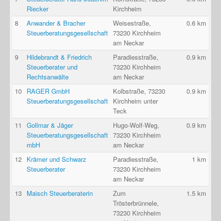
Riecker
Kirchheim
8
Anwander & Bracher
Weisestraße,
0.6 km
Steuerberatungsgesellschaft
73230 Kirchheim
am Neckar
9
Hildebrandt & Friedrich
Paradiesstraße,
0.9 km
Steuerberater und
73230 Kirchheim
Rechtsanwälte
am Neckar
10
RAGER GmbH
Kolbstraße, 73230
0.9 km
Steuerberatungsgesellschaft
Kirchheim unter
Teck
11
Gollmar & Jäger
Hugo-Wolf-Weg,
0.9 km
Steuerberatungsgesellschaft
73230 Kirchheim
mbH
am Neckar
12
Krämer und Schwarz
Paradiesstraße,
1 km
Steuerberater
73230 Kirchheim
am Neckar
13
Maisch Steuerberaterin
Zum
1.5 km
Trösterbrünnele,
73230 Kirchheim