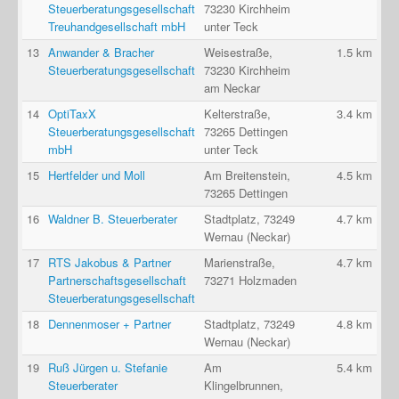
Steuerberatungsgesellschaft
73230 Kirchheim
Treuhandgesellschaft mbH
unter Teck
13
Anwander & Bracher
Weisestraße,
1.5 km
Steuerberatungsgesellschaft
73230 Kirchheim
am Neckar
14
OptiTaxX
Kelterstraße,
3.4 km
Steuerberatungsgesellschaft
73265 Dettingen
mbH
unter Teck
15
Hertfelder und Moll
Am Breitenstein,
4.5 km
73265 Dettingen
16
Waldner B. Steuerberater
Stadtplatz, 73249
4.7 km
Wernau (Neckar)
17
RTS Jakobus & Partner
Marienstraße,
4.7 km
Partnerschaftsgesellschaft
73271 Holzmaden
Steuerberatungsgesellschaft
18
Dennenmoser + Partner
Stadtplatz, 73249
4.8 km
Wernau (Neckar)
19
Ruß Jürgen u. Stefanie
Am
5.4 km
Steuerberater
Klingelbrunnen,