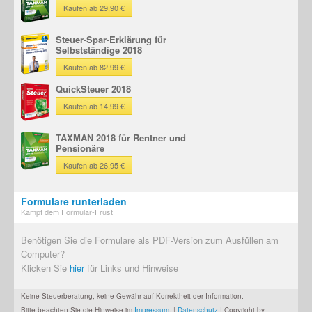
Kaufen ab 29,90 €
Steuer-Spar-Erklärung für
Selbstständige 2018
Kaufen ab 82,99 €
QuickSteuer 2018
Kaufen ab 14,99 €
TAXMAN 2018 für Rentner und
Pensionäre
Kaufen ab 26,95 €
Formulare runterladen
Kampf dem Formular-Frust
Benötigen Sie die Formulare als PDF-Version zum Ausfüllen am
Computer?
Klicken Sie
hier
für Links und Hinweise
Keine Steuerberatung, keine Gewähr auf Korrektheit der Information.
Bitte beachten Sie die Hinweise im
Impressum
. |
Datenschutz
| Copyright by