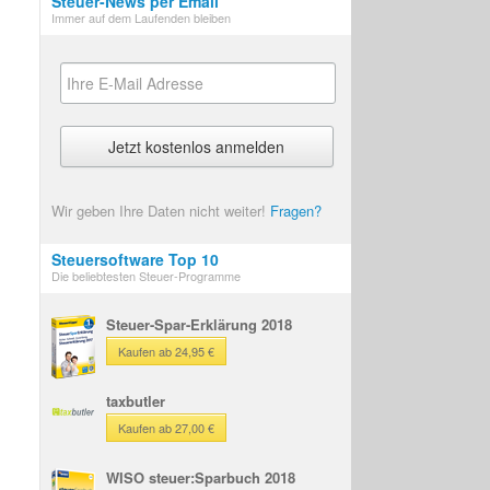
Steuer-News per Email
Immer auf dem Laufenden bleiben
Wir geben Ihre Daten nicht weiter!
Fragen?
Steuersoftware Top 10
Die beliebtesten Steuer-Programme
Steuer-Spar-Erklärung 2018
Kaufen ab 24,95 €
taxbutler
Kaufen ab 27,00 €
WISO steuer:Sparbuch 2018