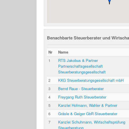
Benachbarte Steuerberater und Wirtscha
Nr
Name
1
RTS Jakobus & Partner
Partnerschaftsgesellschaft
Steuerberatungsgesellschaft
2
KKG Steuerberatungsgesellschaft mbH
3
Bernd Raue - Steuerberater
4
Freygang Ruth Steuerberater
5
Kanzlei Hofmann, Wahler & Partner
6
Gräsle & Geiger GbR Steuerberater
7
Kanzlei Schuhmann, Wirtschaftsprüfung
Steuerberatung