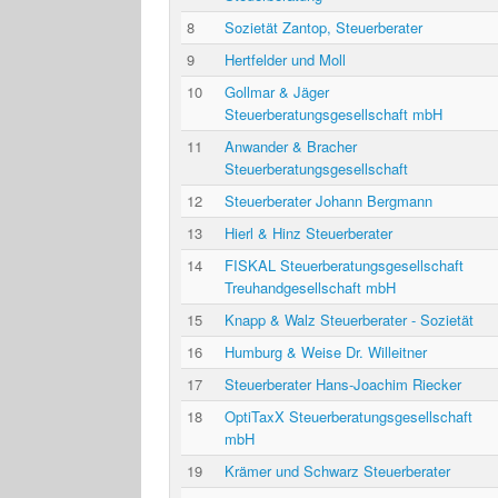
8
Sozietät Zantop, Steuerberater
9
Hertfelder und Moll
10
Gollmar & Jäger
Steuerberatungsgesellschaft mbH
11
Anwander & Bracher
Steuerberatungsgesellschaft
12
Steuerberater Johann Bergmann
13
Hierl & Hinz Steuerberater
14
FISKAL Steuerberatungsgesellschaft
Treuhandgesellschaft mbH
15
Knapp & Walz Steuerberater - Sozietät
16
Humburg & Weise Dr. Willeitner
17
Steuerberater Hans-Joachim Riecker
18
OptiTaxX Steuerberatungsgesellschaft
mbH
19
Krämer und Schwarz Steuerberater