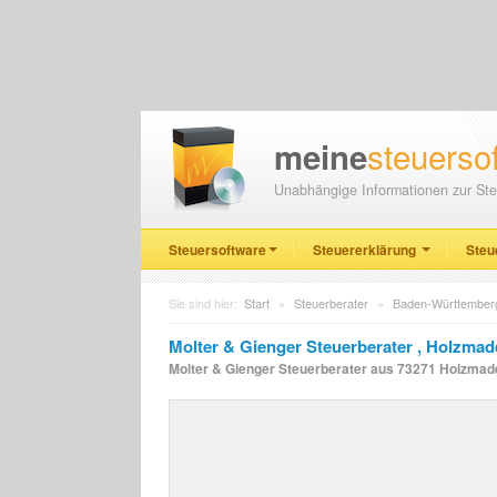
steuerso
meine
Unabhängige Informationen zur Ste
Steuersoftware
Steuererklärung
Steu
Sie sind hier:
Start
»
Steuerberater
»
Baden-Württember
Molter & Gienger Steuerberater , Holzma
Molter & Gienger Steuerberater aus 73271 Holzmaden