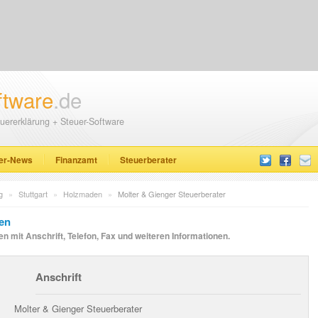
ftware
.de
uererklärung + Steuer-Software
er-News
Finanzamt
Steuerberater
g
»
Stuttgart
»
Holzmaden
»
Molter & Gienger Steuerberater
den
 mit Anschrift, Telefon, Fax und weiteren Informationen.
Anschrift
Molter & Gienger Steuerberater