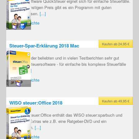
Die Steuersoftware QuickSteuer eignet sich für einfache Steuerfälle.
Für einen günstigen Preis gibt es ein Programm mit guten
Testergebnissen.
[...]
Testberichte
Kaufen ab 24,95 €
Steuer-Spar-Erklärung 2018 Mac
Mac-Version der beliebten und in vielen Testberichten sehr gut
bewerteten Steuersoftware - für einfache bis komplexe Steuerfälle
geeignet.
[...]
Testberichte
Kaufen ab 49,95 €
WISO steuer:Office 2018
Das WISO steuer:Office enthält das WISO steuer:sparbuch und
zusätzliche Extras wie z.B. eine Ratgeber-DVD und ein
Steuerlexikon.
[...]
Testberichte