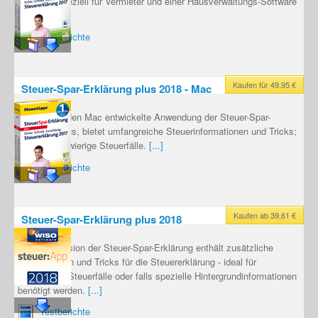
Ratgeber speziell für Vermieter und einer Hausverwaltungs-Software
[...]
Testberichte
Kaufen für 49,95 €
Steuer-Spar-Erklärung plus 2018 - Mac
Speziell für den Mac entwickelte Anwendung der Steuer-Spar-
Erklärung plus, bietet umfangreiche Steuerinformationen und Tricks;
ideal für schwierige Steuerfälle.
[...]
Testberichte
Kaufen ab 39,61 €
Steuer-Spar-Erklärung plus 2018
Die Plus-Version der Steuer-Spar-Erklärung enthält zusätzliche
Informationen und Tricks für die Steuererklärung - ideal für
komplexere Steuerfälle oder falls spezielle Hintergrundinformationen
benötigt werden.
[...]
Testberichte