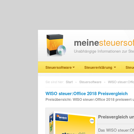
steuerso
meine
Unabhängige Informationen zur Ste
Steuersoftware
Steuererklärung
Steu
Sie sind hier:
Start
»
Steuersoftware
»
WISO steuer:Offi
WISO steuer:Office 2018 Preisvergleich
Preisübersicht: WISO steuer:Office 2018 preiswert 
Preisvergleich u
Das WISO steuer:Off