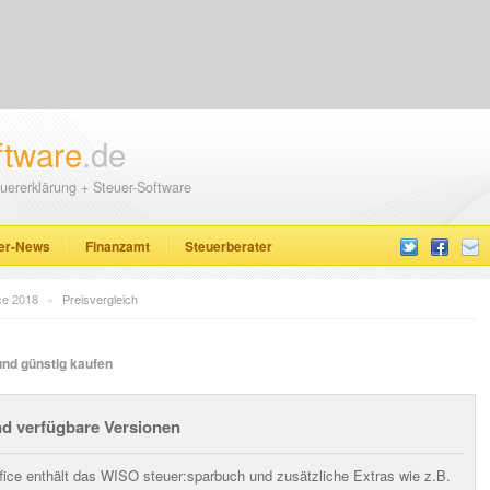
ftware
.de
uererklärung + Steuer-Software
er-News
Finanzamt
Steuerberater
ce 2018
»
Preisvergleich
und günstig kaufen
nd verfügbare Versionen
ice enthält das WISO steuer:sparbuch und zusätzliche Extras wie z.B.