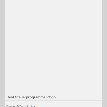
Test Steuerprogramme PCgo
Quelle: PCgo (
Link
)