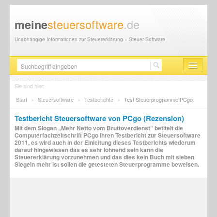
steuersoftware
.de
meine
Unabhängige Informationen zur Steuererklärung + Steuer-Software
Steuersoftware
Sie sind hier:
Start
»
Steuersoftware
»
Testberichte
»
Test Steuerprogramme PCgo
Steuererklärung
Testbericht Steuersoftware von PCgo (Rezension)
Steuer-News
Mit dem Slogan „Mehr Netto vom Bruttoverdienst“ betitelt die
Computerfachzeitschrift PCgo Ihren Testbericht zur Steuersoftware
Finanzamt
2011, es wird auch in der Einleitung dieses Testberichts wiederum
darauf hingewiesen das es sehr lohnend sein kann die
Steuererklärung vorzunehmen und das dies kein Buch mit sieben
Steuerberater
Siegeln mehr ist sollen die getesteten Steuerprogramme beweisen.