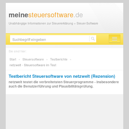
steuersoftware
.de
meine
Unabhängige Informationen zur Steuererklärung + Steuer-Software
Steuersoftware
Sie sind hier:
Start
»
Steuersoftware
»
Testberichte
»
Steuererklärung
netzwelt - Steuersoftware im Test
Steuer-News
Testbericht Steuersoftware von netzwelt (Rezension)
netzwelt testet die verbreitetsten Steuerprogramme - insbesondere
Finanzamt
auch die Benutzerführung und Plausibilitätsprüfung.
Steuerberater