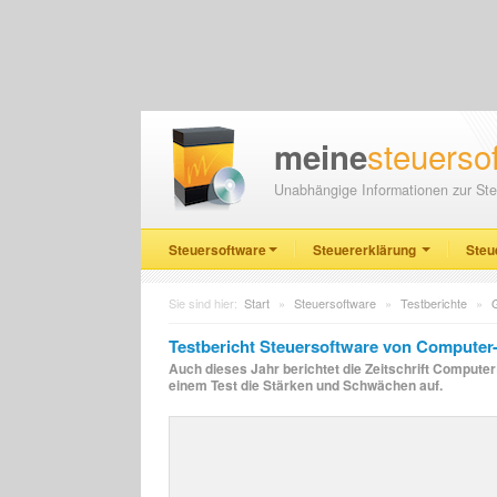
steuerso
meine
Unabhängige Informationen zur Ste
Steuersoftware
Steuererklärung
Steu
Sie sind hier:
Start
»
Steuersoftware
»
Testberichte
»
Testbericht Steuersoftware von Computer-
Auch dieses Jahr berichtet die Zeitschrift Comput
einem Test die Stärken und Schwächen auf.