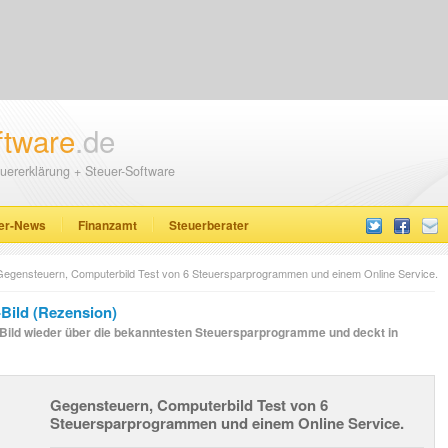
ftware
.de
uererklärung + Steuer-Software
er-News
Finanzamt
Steuerberater
Gegensteuern, Computerbild Test von 6 Steuersparprogrammen und einem Online Service.
Bild (Rezension)
erBild wieder über die bekanntesten Steuersparprogramme und deckt in
Gegensteuern, Computerbild Test von 6
Steuersparprogrammen und einem Online Service.