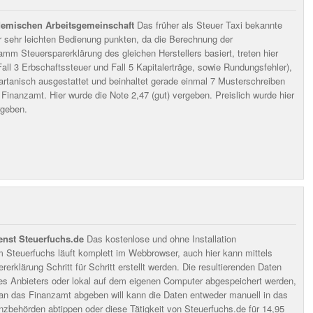
emischen Arbeitsgemeinschaft
Das früher als Steuer Taxi bekannte
 sehr leichten Bedienung punkten, da die Berechnung der
mm Steuersparerklärung des gleichen Herstellers basiert, treten hier
Fall 3 Erbschaftssteuer und Fall 5 Kapitalerträge, sowie Rundungsfehler),
rtanisch ausgestattet und beinhaltet gerade einmal 7 Musterschreiben
Finanzamt. Hier wurde die Note 2,47 (gut) vergeben. Preislich wurde hier
rgeben.
ienst Steuerfuchs.de
Das kostenlose und ohne Installation
teuerfuchs läuft komplett im Webbrowser, auch hier kann mittels
erklärung Schritt für Schritt erstellt werden. Die resultierenden Daten
s Anbieters oder lokal auf dem eigenen Computer abgespeichert werden,
 an das Finanzamt abgeben will kann die Daten entweder manuell in das
anzbehörden abtippen oder diese Tätigkeit von Steuerfuchs.de für 14,95