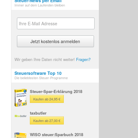
Steuer-News per Email
Immer auf dem Laufenden bleiben
Wir geben Ihre Daten nicht weiter!
Fragen?
Steuersoftware Top 10
Die beliebtesten Steuer-Programme
Steuer-Spar-Erklärung 2018
Kaufen ab 24,95 €
taxbutler
Kaufen ab 27,00 €
WISO steuer:Sparbuch 2018