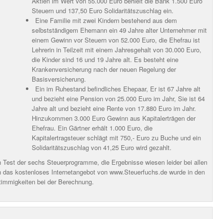
Aktien im Wert von 55.000 Euro behielt die Bank 1.500 Euro
Steuern und 137,50 Euro Solidaritätszuschlag ein.
Eine Familie mit zwei Kindern bestehend aus dem
selbstständigem Ehemann ein 49 Jahre alter Unternehmer mit
einem Gewinn vor Steuern von 52.000 Euro, die Ehefrau ist
Lehrerin in Teilzeit mit einem Jahresgehalt von 30.000 Euro,
die Kinder sind 16 und 19 Jahre alt. Es besteht eine
Krankenversicherung nach der neuen Regelung der
Basisversicherung.
Ein im Ruhestand befindliches Ehepaar, Er ist 67 Jahre alt
und bezieht eine Pension von 25.000 Euro im Jahr, Sie ist 64
Jahre alt und bezieht eine Rente von 17.880 Euro im Jahr.
Hinzukommen 3.000 Euro Gewinn aus Kapitalerträgen der
Ehefrau. Ein Gärtner erhält 1.000 Euro, die
Kapitalertragsteuer schlägt mit 750,- Euro zu Buche und ein
Solidaritätszuschlag von 41,25 Euro wird gezahlt.
en Test der sechs Steuerprogramme, die Ergebnisse wiesen leider bei allen
 das kostenloses Internetangebot von www.Steuerfuchs.de wurde in den
stimmigkeiten bei der Berechnung.