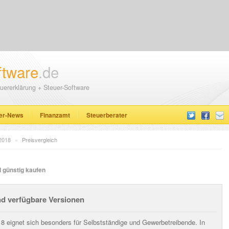
ftware
.de
uererklärung + Steuer-Software
er-News
Finanzamt
Steuerberater
 2018
»
Preisvergleich
d günstig kaufen
nd verfügbare Versionen
8 eignet sich besonders für Selbstständige und Gewerbetreibende. In