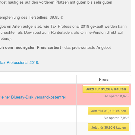
ndet häufig es auf den vorderen Plätzen mit guten bis sehr guten
empfehlung des Herstellers: 39,95 €
gbaren Arten aufgelistet, wie Tax Professional 2018 gekauft werden kann
Schachtel, als Download zum Runterladen, als Online-Version direkt auf
eters).
ch dem niedrigsten Preis sortiert
- das preiswerteste Angebot
Tax Professional 2018
.
Preis
Jetzt für 31,28 € kaufen
Sie sparen 8,67 €
 einer Blueray-Disk versandkostenfrei
Jetzt für 31,99 € kaufen
Sie sparen 7,96 €
Jetzt für 39,95 € kaufen