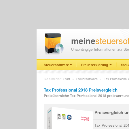
steuerso
meine
Unabhängige Informationen zur Ste
Steuersoftware
Steuererklärung
Steu
Sie sind hier:
Start
»
Steuersoftware
»
Tax Professional
Tax Professional 2018 Preisvergleich
Preisübersicht: Tax Professional 2018 preiswert un
Preisvergleich u
Tax Professional 201