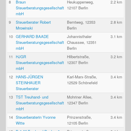
8
Braun
Heukuppenweg,
2.2 km
Steuerberatungsgesellschaft
12107 Berlin
mbH
9
Steuerberater Robert
Berntweg, 12353
2.8 km
Mrowinski
Berlin
10
GERHARD BAADE
Johannisthaler
3.1 km
Steuerberatungsgesellschaft
Chaussee, 12351
mbH
Berlin
11
HJGR
Hilbertstraße,
3.2 km
Steuerberatungsgesellschaft
12307 Berlin
mbH
12
HANS-JÜRGEN
Karl-Marx-Straße,
3.4 km
STEINHAUER
12529 Schönefeld
Steuerberater
13
TST Treuhand- und
Mohriner Allee,
3.4 km
Steuerberatungsgesellschaft
12347 Berlin
mbH
14
Steuerberaterin Yvonne
Prinzenstraße,
3.4 km
Witte
12105 Berlin