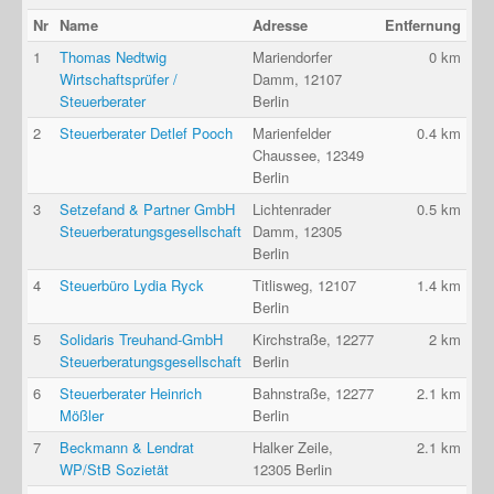
Nr
Name
Adresse
Entfernung
1
Thomas Nedtwig
Mariendorfer
0 km
Wirtschaftsprüfer /
Damm, 12107
Steuerberater
Berlin
2
Steuerberater Detlef Pooch
Marienfelder
0.4 km
Chaussee, 12349
Berlin
3
Setzefand & Partner GmbH
Lichtenrader
0.5 km
Steuerberatungsgesellschaft
Damm, 12305
Berlin
4
Steuerbüro Lydia Ryck
Titlisweg, 12107
1.4 km
Berlin
5
Solidaris Treuhand-GmbH
Kirchstraße, 12277
2 km
Steuerberatungsgesellschaft
Berlin
6
Steuerberater Heinrich
Bahnstraße, 12277
2.1 km
Mößler
Berlin
7
Beckmann & Lendrat
Halker Zeile,
2.1 km
WP/StB Sozietät
12305 Berlin