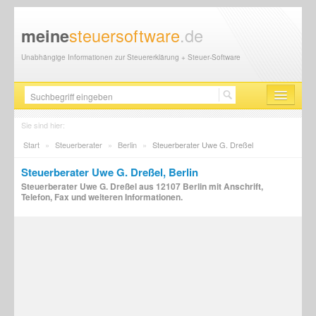
steuersoftware
.de
meine
Unabhängige Informationen zur Steuererklärung + Steuer-Software
Steuersoftware
Sie sind hier:
Start
»
Steuerberater
»
Berlin
»
Steuerberater Uwe G. Dreßel
Steuererklärung
Steuerberater Uwe G. Dreßel, Berlin
Steuer-News
Steuerberater Uwe G. Dreßel aus 12107 Berlin mit Anschrift,
Telefon, Fax und weiteren Informationen.
Finanzamt
Steuerberater