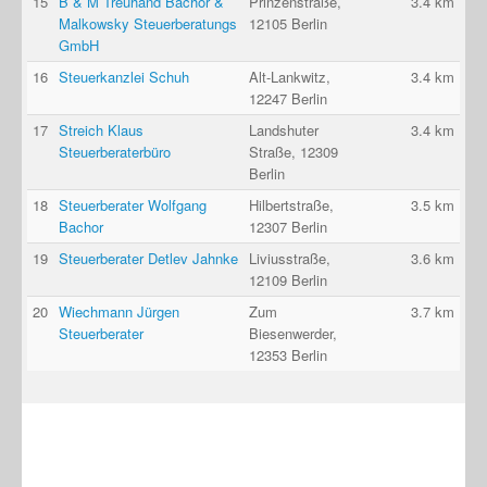
15
B & M Treuhand Bachor &
Prinzenstraße,
3.4 km
Malkowsky Steuerberatungs
12105 Berlin
GmbH
16
Steuerkanzlei Schuh
Alt-Lankwitz,
3.4 km
12247 Berlin
17
Streich Klaus
Landshuter
3.4 km
Steuerberaterbüro
Straße, 12309
Berlin
18
Steuerberater Wolfgang
Hilbertstraße,
3.5 km
Bachor
12307 Berlin
19
Steuerberater Detlev Jahnke
Liviusstraße,
3.6 km
12109 Berlin
20
Wiechmann Jürgen
Zum
3.7 km
Steuerberater
Biesenwerder,
12353 Berlin