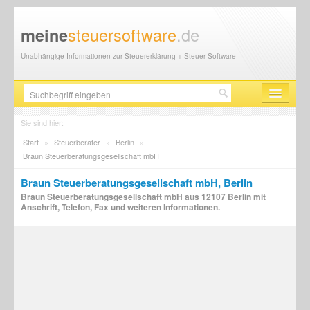
steuersoftware
.de
meine
Unabhängige Informationen zur Steuererklärung + Steuer-Software
Steuersoftware
Sie sind hier:
Start
»
Steuerberater
»
Berlin
»
Steuererklärung
Braun Steuerberatungsgesellschaft mbH
Steuer-News
Braun Steuerberatungsgesellschaft mbH, Berlin
Braun Steuerberatungsgesellschaft mbH aus 12107 Berlin mit
Finanzamt
Anschrift, Telefon, Fax und weiteren Informationen.
Steuerberater