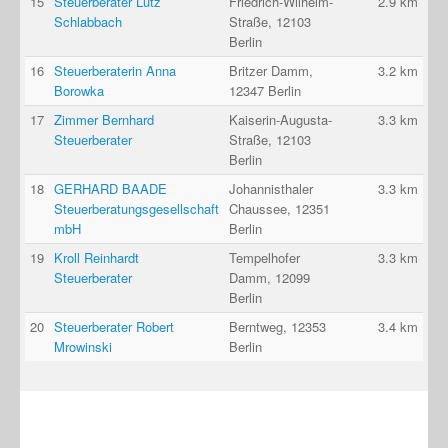
15
Steuerberater Lutz
Friedrich-Wilhelm-
2.9 km
Schlabbach
Straße, 12103
Berlin
16
Steuerberaterin Anna
Britzer Damm,
3.2 km
Borowka
12347 Berlin
17
Zimmer Bernhard
Kaiserin-Augusta-
3.3 km
Steuerberater
Straße, 12103
Berlin
18
GERHARD BAADE
Johannisthaler
3.3 km
Steuerberatungsgesellschaft
Chaussee, 12351
mbH
Berlin
19
Kroll Reinhardt
Tempelhofer
3.3 km
Steuerberater
Damm, 12099
Berlin
20
Steuerberater Robert
Berntweg, 12353
3.4 km
Mrowinski
Berlin