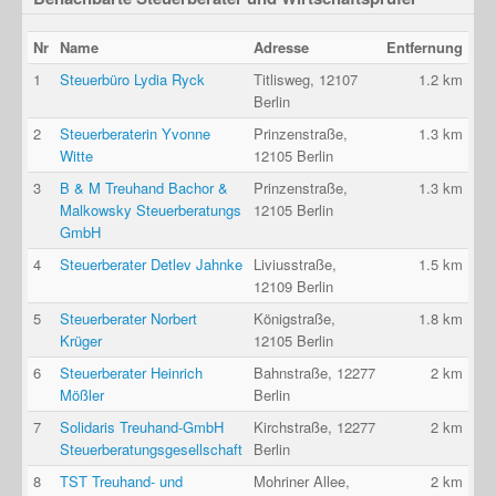
Nr
Name
Adresse
Entfernung
1
Steuerbüro Lydia Ryck
Titlisweg, 12107
1.2 km
Berlin
2
Steuerberaterin Yvonne
Prinzenstraße,
1.3 km
Witte
12105 Berlin
3
B & M Treuhand Bachor &
Prinzenstraße,
1.3 km
Malkowsky Steuerberatungs
12105 Berlin
GmbH
4
Steuerberater Detlev Jahnke
Liviusstraße,
1.5 km
12109 Berlin
5
Steuerberater Norbert
Königstraße,
1.8 km
Krüger
12105 Berlin
6
Steuerberater Heinrich
Bahnstraße, 12277
2 km
Mößler
Berlin
7
Solidaris Treuhand-GmbH
Kirchstraße, 12277
2 km
Steuerberatungsgesellschaft
Berlin
8
TST Treuhand- und
Mohriner Allee,
2 km