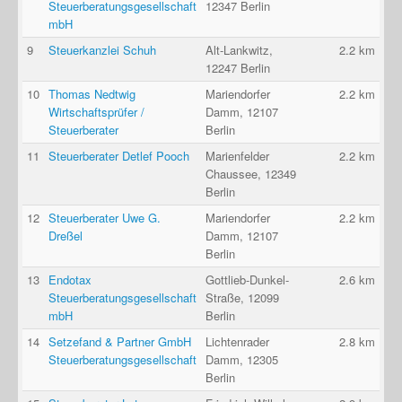
Steuerberatungsgesellschaft
12347 Berlin
mbH
9
Steuerkanzlei Schuh
Alt-Lankwitz,
2.2 km
12247 Berlin
10
Thomas Nedtwig
Mariendorfer
2.2 km
Wirtschaftsprüfer /
Damm, 12107
Steuerberater
Berlin
11
Steuerberater Detlef Pooch
Marienfelder
2.2 km
Chaussee, 12349
Berlin
12
Steuerberater Uwe G.
Mariendorfer
2.2 km
Dreßel
Damm, 12107
Berlin
13
Endotax
Gottlieb-Dunkel-
2.6 km
Steuerberatungsgesellschaft
Straße, 12099
mbH
Berlin
14
Setzefand & Partner GmbH
Lichtenrader
2.8 km
Steuerberatungsgesellschaft
Damm, 12305
Berlin