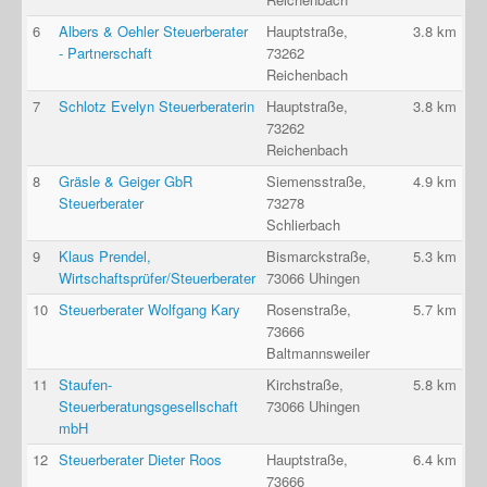
6
Albers & Oehler Steuerberater
Hauptstraße,
3.8 km
- Partnerschaft
73262
Reichenbach
7
Schlotz Evelyn Steuerberaterin
Hauptstraße,
3.8 km
73262
Reichenbach
8
Gräsle & Geiger GbR
Siemensstraße,
4.9 km
Steuerberater
73278
Schlierbach
9
Klaus Prendel,
Bismarckstraße,
5.3 km
Wirtschaftsprüfer/Steuerberater
73066 Uhingen
10
Steuerberater Wolfgang Kary
Rosenstraße,
5.7 km
73666
Baltmannsweiler
11
Staufen-
Kirchstraße,
5.8 km
Steuerberatungsgesellschaft
73066 Uhingen
mbH
12
Steuerberater Dieter Roos
Hauptstraße,
6.4 km
73666