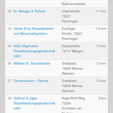
Baltmannsweiler
13
Dr. Menges & Partner
Urbanstraße,
7.1 km
73207
Plochingen
14
Diener Erna Steuerberaterin
Esslinger
7.2 km
und Wirtschaftsprüferin
Straße, 73207
Plochingen
15
ASG Allgemeine
Hauptstraße,
7.3 km
Steuerberatungsgesellschaft
73117 Wangen
mbH
16
Waldner B. Steuerberater
Stadtplatz,
7.5 km
73249 Wernau
(Neckar)
17
Dennenmoser + Partner
Stadtplatz,
7.5 km
73249 Wernau
(Neckar)
18
Gollmar & Jäger
Hugo-Wolf-Weg,
8 km
Steuerberatungsgesellschaft
73230
mbH
Kirchheim am