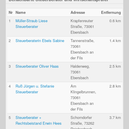
Nr
Name
Adresse
Entfernung
1
Müller-Straub Liese
Krapfenreuter
0.6 km
Steuerberater
Straße, 73061
Ebersbach
2
Steuerberaterin Ebels Sabine
Tannenstraße,
1.4 km
73061
Ebersbach an
der Fils
3
Steuerberater Oliver Haas
Haldenweg,
2.5 km
73061
Ebersbach
4
Ruß Jürgen u. Stefanie
Am
2.8 km
Steuerberater
Klingelbrunnen,
73061
Ebersbach an
der Fils
5
Steuerberater +
Schorndorfer
3.7 km
Rechtsbeistand Erwin Hees
Straße, 73262
Reichenbach