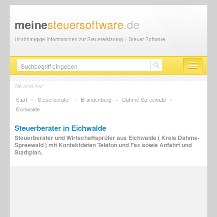
steuersoftware
.de
meine
Unabhängige Informationen zur Steuererklärung + Steuer-Software
Steuersoftware
Sie sind hier:
Start
»
Steuerberater
»
Brandenburg
»
Dahme-Spreewald
»
Steuererklärung
Eichwalde
Steuer-News
Steuerberater in Eichwalde
Steuerberater und Wirtschaftsprüfer aus Eichwalde ( Kreis Dahme-
Finanzamt
Spreewald ) mit Kontaktdaten Telefon und Fax sowie Anfahrt und
Stadtplan.
Steuerberater