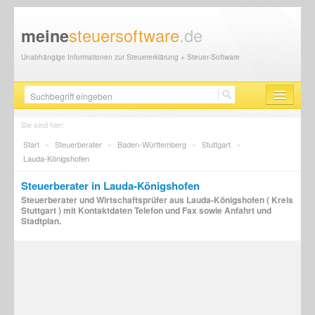
steuersoftware
.de
meine
Unabhängige Informationen zur Steuererklärung + Steuer-Software
Steuersoftware
Sie sind hier:
Start
»
Steuerberater
»
Baden-Württemberg
»
Stuttgart
»
Steuererklärung
Lauda-Königshofen
Steuer-News
Steuerberater in Lauda-Königshofen
Steuerberater und Wirtschaftsprüfer aus Lauda-Königshofen ( Kreis
Finanzamt
Stuttgart ) mit Kontaktdaten Telefon und Fax sowie Anfahrt und
Stadtplan.
Steuerberater