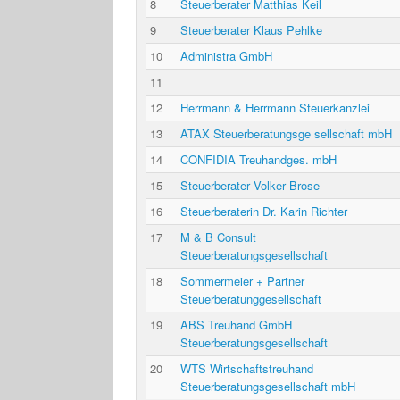
8
Steuerberater Matthias Keil
9
Steuerberater Klaus Pehlke
10
Administra GmbH
11
12
Herrmann & Herrmann Steuerkanzlei
13
ATAX Steuerberatungsge sellschaft mbH
14
CONFIDIA Treuhandges. mbH
15
Steuerberater Volker Brose
16
Steuerberaterin Dr. Karin Richter
17
M & B Consult
Steuerberatungsgesellschaft
18
Sommermeier + Partner
Steuerberatunggesellschaft
19
ABS Treuhand GmbH
Steuerberatungsgesellschaft
20
WTS Wirtschaftstreuhand
Steuerberatungsgesellschaft mbH