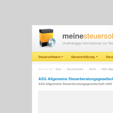
steuerso
meine
Unabhängige Informationen zur Ste
Steuersoftware
Steuererklärung
Steu
Sie sind hier:
Start
»
Steuerberater
»
Berlin
»
ASG Allg
ASG Allgemeine Steuerberatungsgesellsch
ASG Allgemeine Steuerberatungsgesellschaft mbH aus