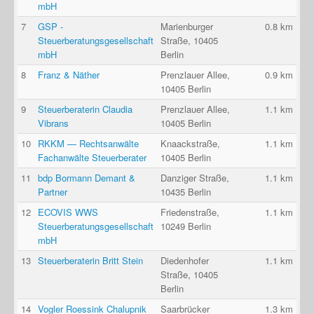
mbH
7
GSP -
Marienburger
0.8 km
Steuerberatungsgesellschaft
Straße, 10405
mbH
Berlin
8
Franz & Näther
Prenzlauer Allee,
0.9 km
10405 Berlin
9
Steuerberaterin Claudia
Prenzlauer Allee,
1.1 km
Vibrans
10405 Berlin
10
RKKM — Rechtsanwälte
Knaackstraße,
1.1 km
Fachanwälte Steuerberater
10405 Berlin
11
bdp Bormann Demant &
Danziger Straße,
1.1 km
Partner
10435 Berlin
12
ECOVIS WWS
Friedenstraße,
1.1 km
Steuerberatungsgesellschaft
10249 Berlin
mbH
13
Steuerberaterin Britt Stein
Diedenhofer
1.1 km
Straße, 10405
Berlin
14
Vogler Roessink Chalupnik
Saarbrücker
1.3 km