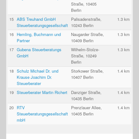
Straße, 10405
Berlin
15
ABS Treuhand GmbH
Palisadenstraße,
1.3 km
Steuerberatungsgesellschaft
10243 Berlin
16
Hemling, Buchmann und
Naugarder Straße,
1.3 km
Partner
10409 Berlin
17
Gubena Steuerberatungs
Wilhelm-Stolze-
1.3 km
GmbH
Straße, 10249
Berlin
18
Schulz Michael Dr. und
Storkower Straße,
1.4 km
Krause Joachim Dr.
10407 Berlin
Steuerberater
19
Steuerberater Martin Richert
Danziger Straße,
1.4 km
10435 Berlin
20
RTV
Prenzlauer Allee,
1.4 km
Steuerberatungsgesellschaft
10405 Berlin
mbH