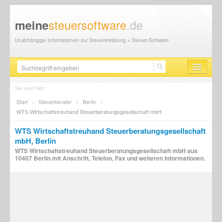
steuersoftware
.de
meine
Unabhängige Informationen zur Steuererklärung + Steuer-Software
Steuersoftware
Sie sind hier:
Start
»
Steuerberater
»
Berlin
»
Steuererklärung
WTS Wirtschaftstreuhand Steuerberatungsgesellschaft mbH
Steuer-News
WTS Wirtschaftstreuhand Steuerberatungsgesellschaft
mbH, Berlin
Finanzamt
WTS Wirtschaftstreuhand Steuerberatungsgesellschaft mbH aus
10407 Berlin mit Anschrift, Telefon, Fax und weiteren Informationen.
Steuerberater