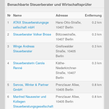
Benachbarte Steuerberater und Wirtschaftsprüfer
Nr
Name
Adresse
Entfernung
1
ATAX Steuerberatungsge
Hans-Otto-Straße,
0.2 km
sellschaft mbH
10407 Berlin
2
Steuerberater Volker Brose
Bötzowstraße,
0.3 km
10407 Berlin
3
Winge Andreas
Greifswalder
0.3 km
Steuerberater
Straße, 10405
Berlin
4
Steuerberaterin Carola
Käthe-
0.3 km
Renné
Niederkirchner-
Straße, 10407
Berlin
5
Servos, Winter & Partner
Prenzlauer Allee,
0.8 km
GmbH
10405 Berlin
6
Manfred Nausester und
Prenzlauer Allee,
0.8 km
Kollegen
10405 Berlin
Steuerberatungsgesellschaft