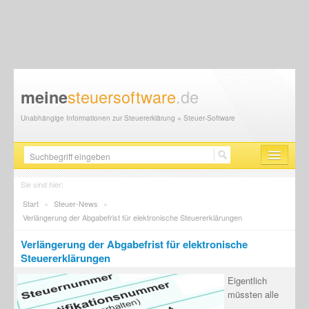
steuersoftware
.de
meine
Unabhängige Informationen zur Steuererklärung + Steuer-Software
Steuersoftware
Sie sind hier:
Start
»
Steuer-News
»
Steuererklärung
Verlängerung der Abgabefrist für elektronische Steuererklärungen
Steuer-News
Verlängerung der Abgabefrist für elektronische
Steuererklärungen
Finanzamt
Eigentlich
Steuerberater
müssten alle