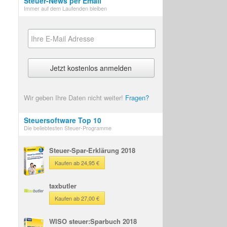
Steuer-News per Email
Immer auf dem Laufenden bleiben
Wir geben Ihre Daten nicht weiter!
Fragen?
Steuersoftware Top 10
Die beliebtesten Steuer-Programme
Steuer-Spar-Erklärung 2018
Kaufen ab 24,95 €
taxbutler
Kaufen ab 27,00 €
WISO steuer:Sparbuch 2018