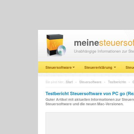
steuerso
meine
Unabhängige Informationen zur Ste
Steuersoftware
Steuererklärung
Steu
Sie sind hier:
Start
»
Steuersoftware
»
Testberichte
»
Testbericht Steuersoftware von PC go (Re
Guter Artikel mit aktuellen Informationen zur Steue
Steuersoftware und die neuen Mac-Versionen.