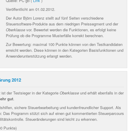
Quelle: PC go (
Link
)
Veröffentlicht am 01.02.2012.
Der Autor Björn Lorenz stellt auf fünf Seiten verschiedene
Steuersoftware-Produkte aus dem niedrigen Preissegment und der
Oberklasse
vor. Bewertet werden die Funktionen, es erfolgt keine
Prüfung ob die Programme Musterfälle korrekt berechnen.
Zur Bewertung: maximal 100 Punkte können von den Testkandidaten
erreicht werden. Diese können in den Kategorien Basisfunktionen und
Anwenderunterstützung erlangt werden.
ärung 2012
 ist der Testsieger in der Kategorie
Oberklasse
und erhält ebenfalls in der
sehr gut
.
itshilfen, sichere Steuerbearbeitung und kundenfreundlicher Support
. Als
n:
Das Programm stützt sich auf einen gut kommentierten Steuerparcours
itätskontrolle. Steueränderungen sind leicht zu erkennen.
00 Punkte)