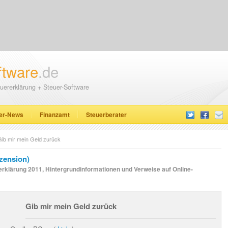
ftware
.de
uererklärung + Steuer-Software
er-News
Finanzamt
Steuerberater
Gib mir mein Geld zurück
zension)
rerklärung 2011, Hintergrundinformationen und Verweise auf Online-
Gib mir mein Geld zurück