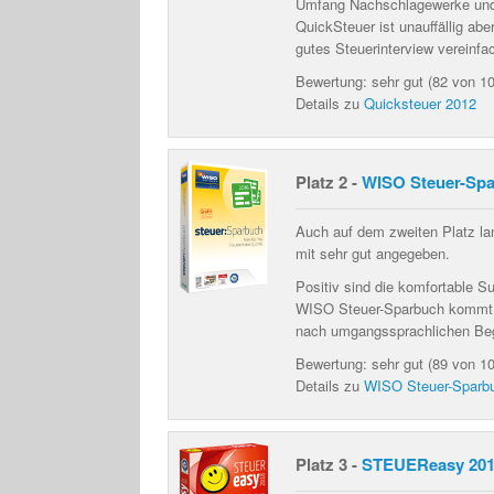
Umfang Nachschlagewerke und g
QuickSteuer ist unauffällig abe
gutes Steuerinterview vereinfa
Bewertung: sehr gut (82 von 1
Details zu
Quicksteuer 2012
Platz 2 -
WISO Steuer-Spa
Auch auf dem zweiten Platz la
mit
sehr gut
angegeben.
Positiv sind die
komfortable Su
WISO Steuer-Sparbuch kommt m
nach umgangssprachlichen Begri
Bewertung: sehr gut (89 von 1
Details zu
WISO Steuer-Sparb
Platz 3 -
STEUEReasy 20