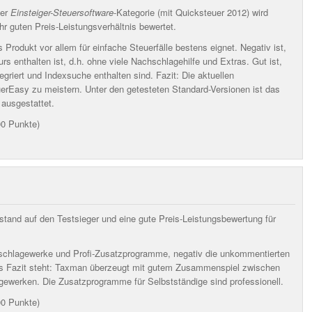
der
Einsteiger-Steuersoftware
-Kategorie (mit Quicksteuer 2012) wird
r guten Preis-Leistungsverhältnis bewertet.
 Produkt vor allem für einfache Steuerfälle bestens eignet. Negativ ist,
urs
enthalten ist, d.h. ohne viele Nachschlagehilfe und Extras. Gut ist,
tegriert und Indexsuche
enthalten sind. Fazit:
Die aktuellen
rEasy zu meistern. Unter den getesteten Standard-Versionen ist das
ausgestattet.
00 Punkte)
tand auf den Testsieger und eine gute Preis-Leistungsbewertung für
schlagewerke und Profi-Zusatzprogramme
, negativ die
unkommentierten
s Fazit steht:
Taxman überzeugt mit gutem Zusammenspiel zwischen
ewerken. Die Zusatzprogramme für Selbstständige sind professionell.
00 Punkte)