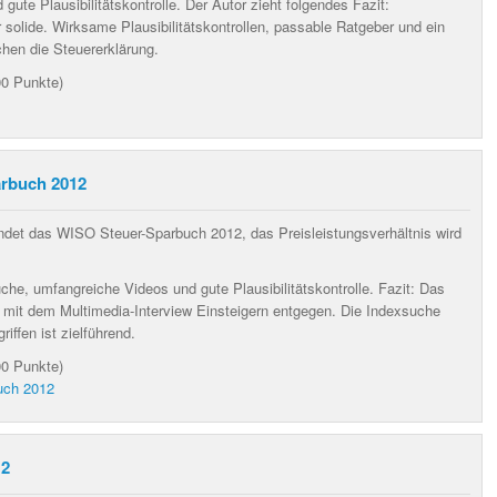
ute Plausibilitätskontrolle
. Der Autor zieht folgendes Fazit:
r solide. Wirksame Plausibilitätskontrollen, passable Ratgeber und ein
chen die Steuererklärung.
00 Punkte)
rbuch 2012
ndet das WISO Steuer-Sparbuch 2012, das Preisleistungsverhältnis wird
che, umfangreiche Videos und gute Plausibilitätskontrolle
. Fazit:
Das
it dem Multimedia-Interview Einsteigern entgegen. Die Indexsuche
ffen ist zielführend.
00 Punkte)
uch 2012
12