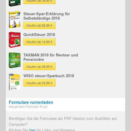
Kaufen ab 39,90 €
Steuer-Spar-Erklärung für
Selbstständige 2018
Kaufen ab 82,99 €
QuickSteuer 2018
Kaufen ab 14,99 €
TAXMAN 2018 für Rentner und
Pensionäre
Kaufen ab 26,95 €
WISO steuer:Sparbuch 2018
Kaufen ab 23,99 €
Formulare runterladen
Kampf dem Formular-Frust
Benötigen Sie die Formulare als PDF-Version zum Ausfüllen am
Computer?
Klicken Sie
hier
für Links und Hinweise