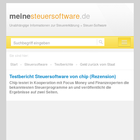
steuersoftware
.de
meine
Unabhängige Informationen zur Steuererklärung + Steuer-Software
Steuersoftware
Sie sind hier:
Start
»
Steuersoftware
»
Testberichte
»
Geld zurück vom Staat
Steuererklärung
Testbericht Steuersoftware von chip (Rezension)
Steuer-News
Chip testet in Kooperation mit Focus Money und Finanzexperten die
bekanntesten Steuerprogramme an und veröffentlicht die
Finanzamt
Ergebnisse auf zwei Seiten.
Steuerberater