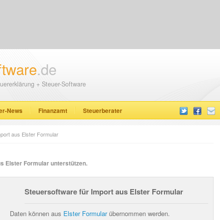
ftware
.de
uererklärung + Steuer-Software
er-News
Finanzamt
Steuerberater
port aus Elster Formular
s Elster Formular unterstützen.
Steuersoftware für Import aus Elster Formular
Daten können aus
Elster Formular
übernommen werden.