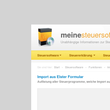
steuerso
meine
Unabhängige Informationen zur Ste
Steuersoftware
Steuererklärung
Steu
Sie sind hier:
Start
»
Steuersoftware
»
Funktionen
»
Im
Import aus Elster Formular
Auflistung aller Steuerprogramme, welche Import au