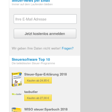
Steuer-News per Email
Immer auf dem Laufenden bleiben
Wir geben Ihre Daten nicht weiter!
Fragen?
Steuersoftware Top 10
Die beliebtesten Steuer-Programme
Steuer-Spar-Erklärung 2018
Kaufen ab 24,95 €
taxbutler
Kaufen ab 27,00 €
WISO steuer:Sparbuch 2018