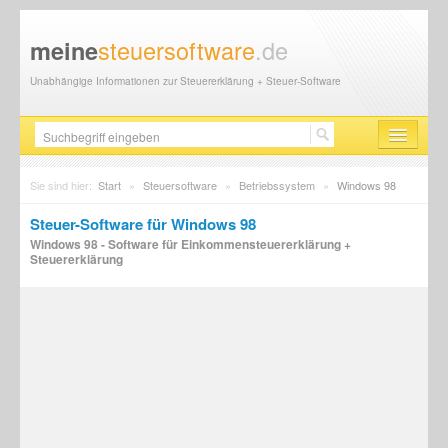
steuersoftware
.de
meine
Unabhängige Informationen zur Steuererklärung + Steuer-Software
Steuersoftware
Sie sind hier:
Start
»
Steuersoftware
»
Betriebssystem
»
Windows 98
Steuererklärung
Steuer-Software für Windows 98
Windows 98 - Software für Einkommensteuererklärung +
Steuer-News
Steuererklärung
Finanzamt
Steuerberater