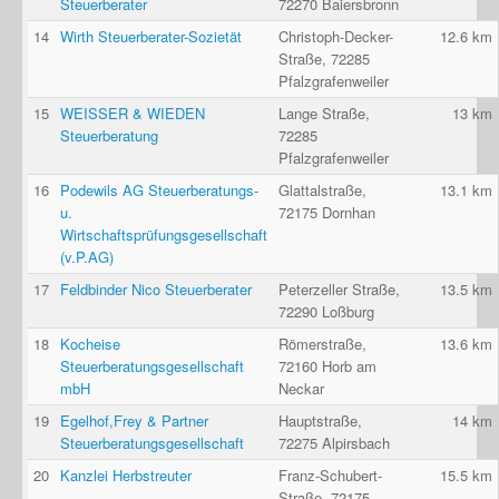
Steuerberater
72270 Baiersbronn
14
Wirth Steuerberater-Sozietät
Christoph-Decker-
12.6 km
Straße, 72285
Pfalzgrafenweiler
15
WEISSER & WIEDEN
Lange Straße,
13 km
Steuerberatung
72285
Pfalzgrafenweiler
16
Podewils AG Steuerberatungs-
Glattalstraße,
13.1 km
u.
72175 Dornhan
Wirtschaftsprüfungsgesellschaft
(v.P.AG)
17
Feldbinder Nico Steuerberater
Peterzeller Straße,
13.5 km
72290 Loßburg
18
Kocheise
Römerstraße,
13.6 km
Steuerberatungsgesellschaft
72160 Horb am
mbH
Neckar
19
Egelhof,Frey & Partner
Hauptstraße,
14 km
Steuerberatungsgesellschaft
72275 Alpirsbach
20
Kanzlei Herbstreuter
Franz-Schubert-
15.5 km
Straße, 72175