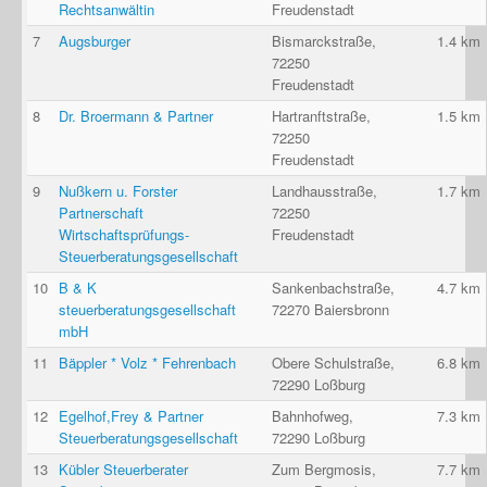
Rechtsanwältin
Freudenstadt
7
Augsburger
Bismarckstraße,
1.4 km
72250
Freudenstadt
8
Dr. Broermann & Partner
Hartranftstraße,
1.5 km
72250
Freudenstadt
9
Nußkern u. Forster
Landhausstraße,
1.7 km
Partnerschaft
72250
Wirtschaftsprüfungs-
Freudenstadt
Steuerberatungsgesellschaft
10
B & K
Sankenbachstraße,
4.7 km
steuerberatungsgesellschaft
72270 Baiersbronn
mbH
11
Bäppler * Volz * Fehrenbach
Obere Schulstraße,
6.8 km
72290 Loßburg
12
Egelhof,Frey & Partner
Bahnhofweg,
7.3 km
Steuerberatungsgesellschaft
72290 Loßburg
13
Kübler Steuerberater
Zum Bergmosis,
7.7 km