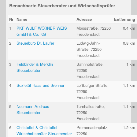
Benachbarte Steuerberater und Wirtschaftsprüfer
Nr
Name
Adresse
Entfernung
1
PKF WULF WÖßNER WEIS
Moosstraße, 72250
0.4 km
GmbH & Co. KG
Freudenstadt
2
Steuerbüro Dr. Laufer
Ludwig-Jahn-
0.8 km
Straße, 72250
Freudenstadt
3
Feldbinder & Merklin
Bahnhofstraße,
1 km
Steuerberater
72250
Freudenstadt
4
Sozietät Haas und Brenner
Loßburger Straße,
1.1 km
72250
Freudenstadt
5
Neumann Andreas
Turnhallestraße,
1.1 km
Steuerberater
72250
Freudenstadt
6
Christoffel & Christoffel
Promenadenplatz,
1.2 km
Wirtschaftsprüfer Steuerberater
72250