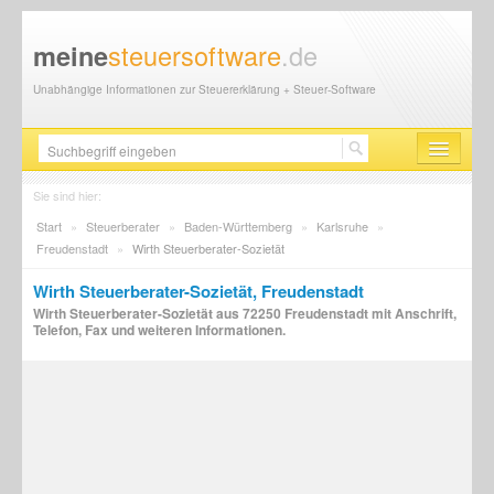
steuersoftware
.de
meine
Unabhängige Informationen zur Steuererklärung + Steuer-Software
Steuersoftware
Sie sind hier:
Start
»
Steuerberater
»
Baden-Württemberg
»
Karlsruhe
»
Steuererklärung
Freudenstadt
»
Wirth Steuerberater-Sozietät
Steuer-News
Wirth Steuerberater-Sozietät, Freudenstadt
Wirth Steuerberater-Sozietät aus 72250 Freudenstadt mit Anschrift,
Finanzamt
Telefon, Fax und weiteren Informationen.
Steuerberater