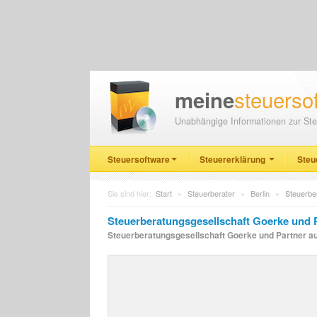
steuerso
meine
Unabhängige Informationen zur Ste
Steuersoftware
Steuererklärung
Steu
Sie sind hier:
Start
»
Steuerberater
»
Berlin
»
Steuerbe
Steuerberatungsgesellschaft Goerke und P
Steuerberatungsgesellschaft Goerke und Partner aus