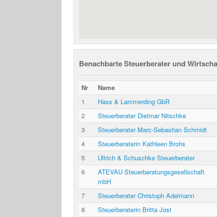
Benachbarte Steuerberater und Wirtscha
Nr
Name
1
Hass & Lammerding GbR
2
Steuerberater Dietmar Nitschke
3
Steuerberater Marc-Sebastian Schmidt
4
Steuerberaterin Kathleen Brohs
5
Ullrich & Schuschke Steuerberater
6
ATEVAU Steuerberatungsgesellschaft
mbH
7
Steuerberater Christoph Adelmann
8
Steuerberaterin Britta Jost