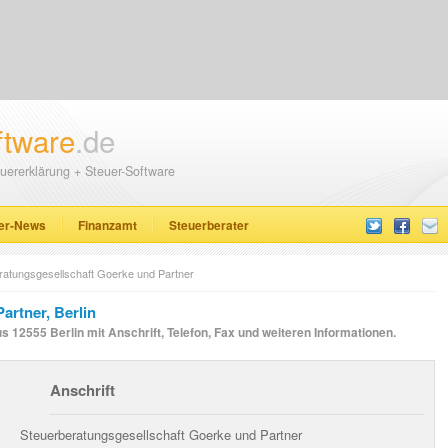
ftware
.de
uererklärung + Steuer-Software
er-News
Finanzamt
Steuerberater
ratungsgesellschaft Goerke und Partner
artner, Berlin
 12555 Berlin mit Anschrift, Telefon, Fax und weiteren Informationen.
Anschrift
Steuerberatungsgesellschaft Goerke und Partner