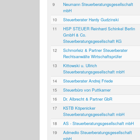
9
Neumann Steuerberatungsgesellschaft
mbH
10
Steuerberater Hardy Gudzinski
11
HSP STEUER Reinhard Schinkel Berlin
GmbH & Co.
Steuerberatungsgesellschaft KG
12
Schmorleiz & Partner Steuerberater
Rechtsanwälte Wirtschaftsprüfer
13
Kittowski u. Ullrich
Steuerberatungsgesellschaft mbH
14
Steuerberater Andrej Friede
15
Steuerbüro von Puttkamer
16
Dr. Albrecht & Partner GbR
17
KSTB Köpenicker
Steuerberatungsgesellschaft mbH
18
AS - Steuerberatungsgesellschaft mbH
19
Admedio Steuerberatungsgesellschaft
mbH