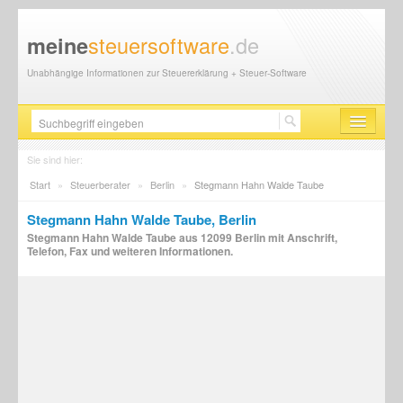
steuersoftware
.de
meine
Unabhängige Informationen zur Steuererklärung + Steuer-Software
Steuersoftware
Sie sind hier:
Start
»
Steuerberater
»
Berlin
»
Stegmann Hahn Walde Taube
Steuererklärung
Stegmann Hahn Walde Taube, Berlin
Steuer-News
Stegmann Hahn Walde Taube aus 12099 Berlin mit Anschrift,
Telefon, Fax und weiteren Informationen.
Finanzamt
Steuerberater