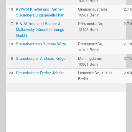
10829 Berlin
16
KWWM Kneffel und Partner-
Gneisenaustraße,
2.7 
Steuerberatungsgesellschaft
10961 Berlin
17
B & M Treuhand Bachor &
Prinzenstraße,
2.7 
Malkowsky Steuerberatungs
12105 Berlin
GmbH
18
Steuerberaterin Yvonne Witte
Prinzenstraße,
2.7 
12105 Berlin
19
Steuerberater Andreas Krüger
Mehringdamm,
2.7 
10961 Berlin
20
Steuerberater Detlev Jahnke
Liviusstraße, 12109
2.8 
Berlin