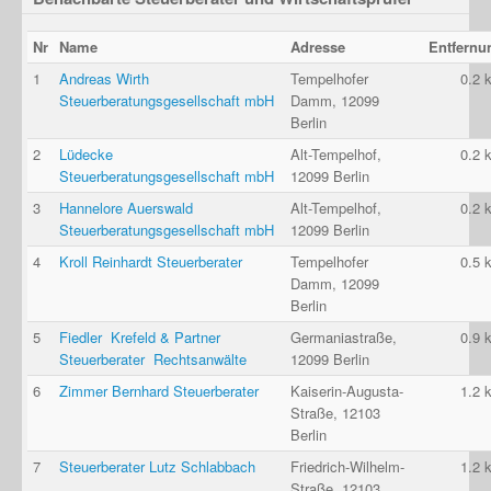
Nr
Name
Adresse
Entfernu
1
Andreas Wirth
Tempelhofer
0.2 
Steuerberatungsgesellschaft mbH
Damm, 12099
Berlin
2
Lüdecke
Alt-Tempelhof,
0.2 
Steuerberatungsgesellschaft mbH
12099 Berlin
3
Hannelore Auerswald
Alt-Tempelhof,
0.2 
Steuerberatungsgesellschaft mbH
12099 Berlin
4
Kroll Reinhardt Steuerberater
Tempelhofer
0.5 
Damm, 12099
Berlin
5
Fiedler  Krefeld & Partner
Germaniastraße,
0.9 
Steuerberater  Rechtsanwälte
12099 Berlin
6
Zimmer Bernhard Steuerberater
Kaiserin-Augusta-
1.2 
Straße, 12103
Berlin
7
Steuerberater Lutz Schlabbach
Friedrich-Wilhelm-
1.2 
Straße, 12103