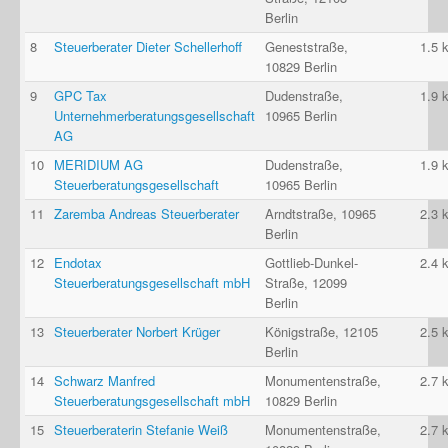
Berlin
8
Steuerberater Dieter Schellerhoff
Geneststraße,
1.5 
10829 Berlin
9
GPC Tax
Dudenstraße,
1.9 
Unternehmerberatungsgesellschaft
10965 Berlin
AG
10
MERIDIUM AG
Dudenstraße,
1.9 
Steuerberatungsgesellschaft
10965 Berlin
11
Zaremba Andreas Steuerberater
Arndtstraße, 10965
2.3 
Berlin
12
Endotax
Gottlieb-Dunkel-
2.4 
Steuerberatungsgesellschaft mbH
Straße, 12099
Berlin
13
Steuerberater Norbert Krüger
Königstraße, 12105
2.5 
Berlin
14
Schwarz Manfred
Monumentenstraße,
2.7 
Steuerberatungsgesellschaft mbH
10829 Berlin
15
Steuerberaterin Stefanie Weiß
Monumentenstraße,
2.7 