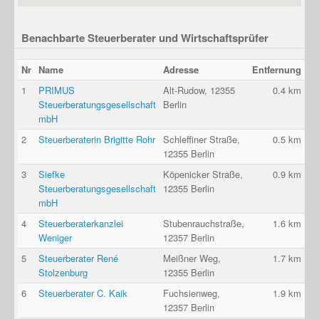
Benachbarte Steuerberater und Wirtschaftsprüfer
Nr
Name
Adresse
Entfernung
1
PRIMUS
Alt-Rudow, 12355
0.4 km
Steuerberatungsgesellschaft
Berlin
mbH
2
Steuerberaterin Brigitte Rohr
Schleffiner Straße,
0.5 km
12355 Berlin
3
Siefke
Köpenicker Straße,
0.9 km
Steuerberatungsgesellschaft
12355 Berlin
mbH
4
Steuerberaterkanzlei
Stubenrauchstraße,
1.6 km
Weniger
12357 Berlin
5
Steuerberater René
Meißner Weg,
1.7 km
Stolzenburg
12355 Berlin
6
Steuerberater C. Kaik
Fuchsienweg,
1.9 km
12357 Berlin