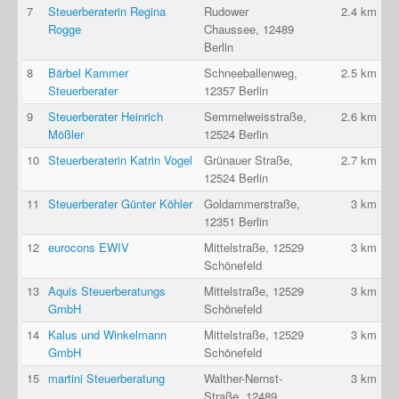
7
Steuerberaterin Regina
Rudower
2.4 km
Rogge
Chaussee, 12489
Berlin
8
Bärbel Kammer
Schneeballenweg,
2.5 km
Steuerberater
12357 Berlin
9
Steuerberater Heinrich
Semmelweisstraße,
2.6 km
Mößler
12524 Berlin
10
Steuerberaterin Katrin Vogel
Grünauer Straße,
2.7 km
12524 Berlin
11
Steuerberater Günter Köhler
Goldammerstraße,
3 km
12351 Berlin
12
eurocons EWIV
Mittelstraße, 12529
3 km
Schönefeld
13
Aquis Steuerberatungs
Mittelstraße, 12529
3 km
GmbH
Schönefeld
14
Kalus und Winkelmann
Mittelstraße, 12529
3 km
GmbH
Schönefeld
15
martini Steuerberatung
Walther-Nernst-
3 km
Straße, 12489