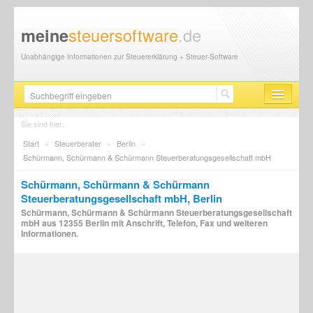
steuersoftware
.de
meine
Unabhängige Informationen zur Steuererklärung + Steuer-Software
Steuersoftware
Sie sind hier:
Start
»
Steuerberater
»
Berlin
»
Steuererklärung
Schürmann, Schürmann & Schürmann Steuerberatungsgesellschaft mbH
Steuer-News
Schürmann, Schürmann & Schürmann
Steuerberatungsgesellschaft mbH, Berlin
Finanzamt
Schürmann, Schürmann & Schürmann Steuerberatungsgesellschaft
mbH aus 12355 Berlin mit Anschrift, Telefon, Fax und weiteren
Steuerberater
Informationen.