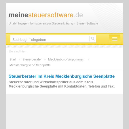
steuersoftware
.de
meine
Unabhängige Informationen zur Steuererklärung + Steuer-Software
Steuersoftware
Sie sind hier:
Start
»
Steuerberater
»
Mecklenburg-Vorpommern
»
Steuererklärung
Mecklenburgische Seenplatte
Steuer-News
Steuerberater im Kreis Mecklenburgische Seenplatte
Steuerberater und Wirtschaftsprüfer aus dem Kreis
Finanzamt
Mecklenburgische Seenplatte mit Kontaktdaten, Telefon und Fax.
Steuerberater