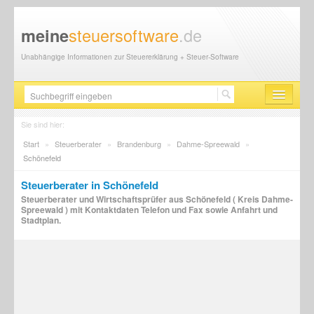
steuersoftware
.de
meine
Unabhängige Informationen zur Steuererklärung + Steuer-Software
Steuersoftware
Sie sind hier:
Start
»
Steuerberater
»
Brandenburg
»
Dahme-Spreewald
»
Steuererklärung
Schönefeld
Steuer-News
Steuerberater in Schönefeld
Steuerberater und Wirtschaftsprüfer aus Schönefeld ( Kreis Dahme-
Finanzamt
Spreewald ) mit Kontaktdaten Telefon und Fax sowie Anfahrt und
Stadtplan.
Steuerberater