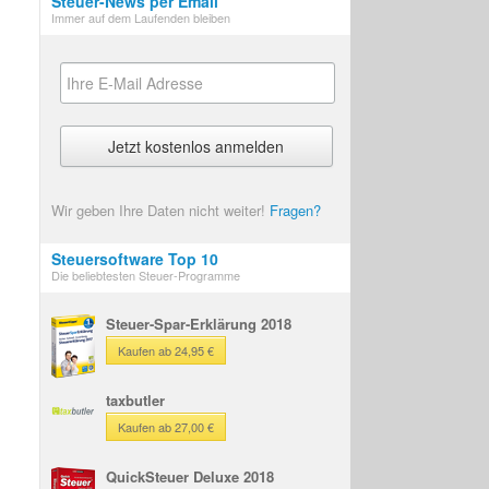
Steuer-News per Email
Immer auf dem Laufenden bleiben
Wir geben Ihre Daten nicht weiter!
Fragen?
Steuersoftware Top 10
Die beliebtesten Steuer-Programme
Steuer-Spar-Erklärung 2018
Kaufen ab 24,95 €
taxbutler
Kaufen ab 27,00 €
QuickSteuer Deluxe 2018