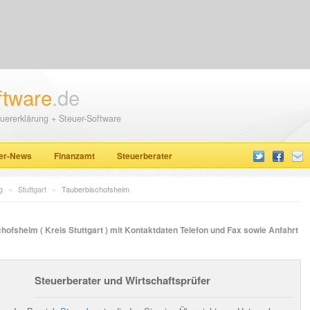
ftware
.de
uererklärung + Steuer-Software
er-News
Finanzamt
Steuerberater
g
»
Stuttgart
»
Tauberbischofsheim
hofsheim ( Kreis Stuttgart ) mit Kontaktdaten Telefon und Fax sowie Anfahrt
Steuerberater und Wirtschaftsprüfer