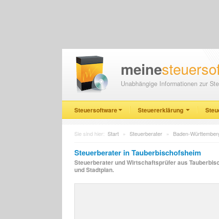
steuerso
meine
Unabhängige Informationen zur Ste
Steuersoftware
Steuererklärung
Steu
Sie sind hier:
Start
»
Steuerberater
»
Baden-Württember
Steuerberater in Tauberbischofsheim
Steuerberater und Wirtschaftsprüfer aus Tauberbisc
und Stadtplan.