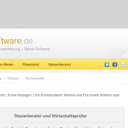
ftware
.de
uererklärung + Steuer-Software
er-News
Finanzamt
Steuerberater
g
»
Stuttgart
»
Sachsenheim
m ( Kreis Stuttgart ) mit Kontaktdaten Telefon und Fax sowie Anfahrt und
Steuerberater und Wirtschaftsprüfer