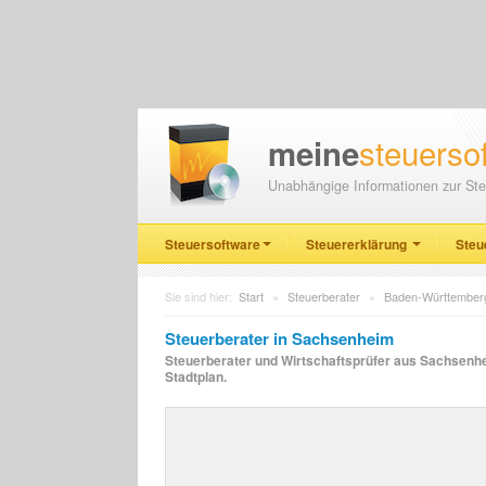
steuerso
meine
Unabhängige Informationen zur Ste
Steuersoftware
Steuererklärung
Steu
Sie sind hier:
Start
»
Steuerberater
»
Baden-Württember
Steuerberater in Sachsenheim
Steuerberater und Wirtschaftsprüfer aus Sachsenhei
Stadtplan.