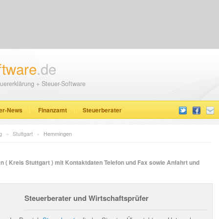
ftware
.de
uererklärung + Steuer-Software
er-News
Finanzamt
Steuerberater
g
»
Stuttgart
»
Hemmingen
( Kreis Stuttgart ) mit Kontaktdaten Telefon und Fax sowie Anfahrt und
Steuerberater und Wirtschaftsprüfer