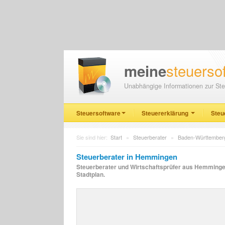
steuerso
meine
Unabhängige Informationen zur Ste
Steuersoftware
Steuererklärung
Steu
Sie sind hier:
Start
»
Steuerberater
»
Baden-Württember
Steuerberater in Hemmingen
Steuerberater und Wirtschaftsprüfer aus Hemmingen 
Stadtplan.