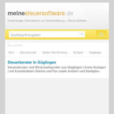
steuersoftware
.de
meine
Unabhängige Informationen zur Steuererklärung + Steuer-Software
Steuersoftware
Sie sind hier:
Start
»
Steuerberater
»
Baden-Württemberg
»
Stuttgart
»
Güglingen
Steuererklärung
Steuerberater in Güglingen
Steuer-News
Steuerberater und Wirtschaftsprüfer aus Güglingen ( Kreis Stuttgart
) mit Kontaktdaten Telefon und Fax sowie Anfahrt und Stadtplan.
Finanzamt
Steuerberater