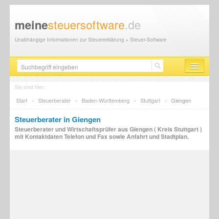
steuersoftware
.de
meine
Unabhängige Informationen zur Steuererklärung + Steuer-Software
Steuersoftware
Sie sind hier:
Start
»
Steuerberater
»
Baden-Württemberg
»
Stuttgart
»
Giengen
Steuererklärung
Steuerberater in Giengen
Steuer-News
Steuerberater und Wirtschaftsprüfer aus Giengen ( Kreis Stuttgart )
mit Kontaktdaten Telefon und Fax sowie Anfahrt und Stadtplan.
Finanzamt
Steuerberater