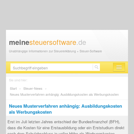
steuersoftware
.de
meine
Unabhängige Informationen zur Steuererklärung + Steuer-Software
Steuersoftware
Sie sind hier:
Start
»
Steuer-News
»
Steuererklärung
Neues Musterverfahren anhängig: Ausbildungskosten als Werbungskosten
Steuer-News
Neues Musterverfahren anhängig: Ausbildungskosten
als Werbungskosten
Finanzamt
Erst im Juli letzten Jahres entschied der Bundesfinanzhof (BFH),
Steuerberater
dass die Kosten für eine Erstausbildung oder ein Erststudium direkt
nach dem Schulabschluss in voller Höhe als Werbungskosten