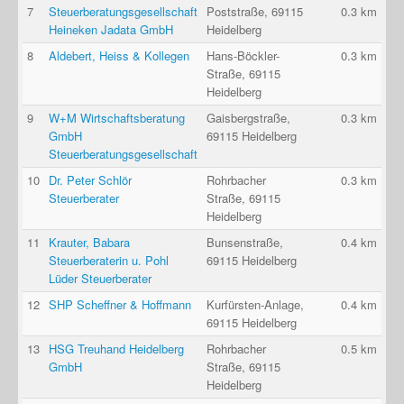
7
Steuerberatungsgesellschaft
Poststraße, 69115
0.3 km
Heineken Jadata GmbH
Heidelberg
8
Aldebert, Heiss & Kollegen
Hans-Böckler-
0.3 km
Straße, 69115
Heidelberg
9
W+M Wirtschaftsberatung
Gaisbergstraße,
0.3 km
GmbH
69115 Heidelberg
Steuerberatungsgesellschaft
10
Dr. Peter Schlör
Rohrbacher
0.3 km
Steuerberater
Straße, 69115
Heidelberg
11
Krauter, Babara
Bunsenstraße,
0.4 km
Steuerberaterin u. Pohl
69115 Heidelberg
Lüder Steuerberater
12
SHP Scheffner & Hoffmann
Kurfürsten-Anlage,
0.4 km
69115 Heidelberg
13
HSG Treuhand Heidelberg
Rohrbacher
0.5 km
GmbH
Straße, 69115
Heidelberg