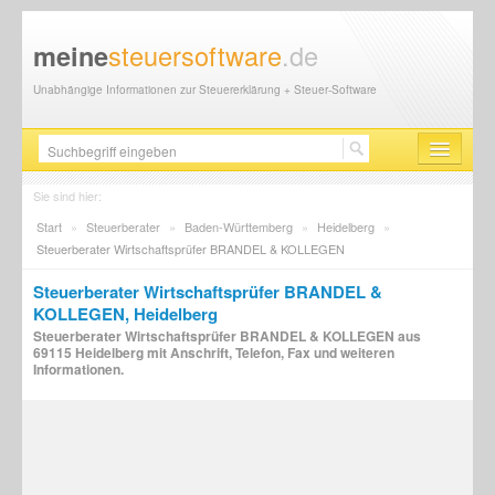
steuersoftware
.de
meine
Unabhängige Informationen zur Steuererklärung + Steuer-Software
Steuersoftware
Sie sind hier:
Start
»
Steuerberater
»
Baden-Württemberg
»
Heidelberg
»
Steuererklärung
Steuerberater Wirtschaftsprüfer BRANDEL & KOLLEGEN
Steuer-News
Steuerberater Wirtschaftsprüfer BRANDEL &
KOLLEGEN, Heidelberg
Finanzamt
Steuerberater Wirtschaftsprüfer BRANDEL & KOLLEGEN aus
69115 Heidelberg mit Anschrift, Telefon, Fax und weiteren
Steuerberater
Informationen.