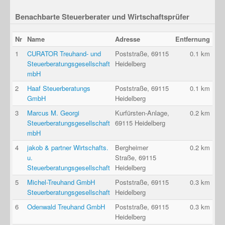
Benachbarte Steuerberater und Wirtschaftsprüfer
Nr
Name
Adresse
Entfernung
1
CURATOR Treuhand- und
Poststraße, 69115
0.1 km
Steuerberatungsgesellschaft
Heidelberg
mbH
2
Haaf Steuerberatungs
Poststraße, 69115
0.1 km
GmbH
Heidelberg
3
Marcus M. Georgi
Kurfürsten-Anlage,
0.2 km
Steuerberatungsgesellschaft
69115 Heidelberg
mbH
4
jakob & partner Wirtschafts.
Bergheimer
0.2 km
u.
Straße, 69115
Steuerberatungsgesellschaft
Heidelberg
5
Michel-Treuhand GmbH
Poststraße, 69115
0.3 km
Steuerberatungsgesellschaft
Heidelberg
6
Odenwald Treuhand GmbH
Poststraße, 69115
0.3 km
Heidelberg