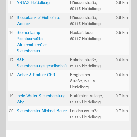
14
ANTAX Heidelberg
Häusserstraße,
0.5 km
69115 Heidelberg
15
Steuerkanzlei Gothein u.
Häusserstraße,
0.5 km
Wenner
69115 Heidelberg
16
Bremenkamp
Neckarstaden,
0.5 km
Rechtsanwälte
69117 Heidelberg
Wirtschaftsprüfer
Steuerberater
17
B&K
Bahnhofstraße,
0.6 km
Steuerberatungsgesellschaft
69115 Heidelberg
18
Weber & Partner GbR
Bergheimer
0.6 km
Straße, 69115
Heidelberg
19
Isele Walter Steuerberatung
Kurfürsten-Anlage,
0.7 km
Whg.
69115 Heidelberg
20
Steuerberater Michael Bauer
Landhausstraße,
0.7 km
69115 Heidelberg