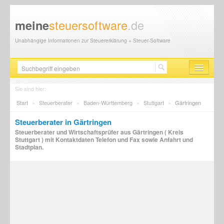
steuersoftware
.de
meine
Unabhängige Informationen zur Steuererklärung + Steuer-Software
Steuersoftware
Sie sind hier:
Start
»
Steuerberater
»
Baden-Württemberg
»
Stuttgart
»
Gärtringen
Steuererklärung
Steuerberater in Gärtringen
Steuer-News
Steuerberater und Wirtschaftsprüfer aus Gärtringen ( Kreis
Stuttgart ) mit Kontaktdaten Telefon und Fax sowie Anfahrt und
Finanzamt
Stadtplan.
Steuerberater