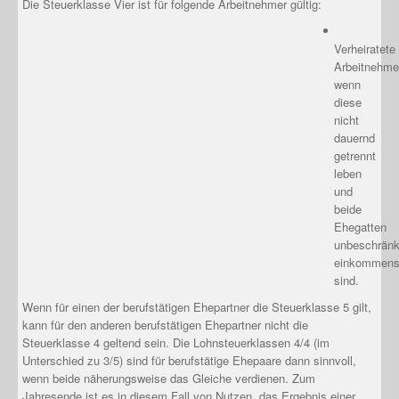
Die Steuerklasse Vier ist für folgende Arbeitnehmer gültig:
Verheiratete
Arbeitnehme
wenn
diese
nicht
dauernd
getrennt
leben
und
beide
Ehegatten
unbeschränk
einkommenst
sind.
Wenn für einen der berufstätigen Ehepartner die Steuerklasse 5 gilt,
kann für den anderen berufstätigen Ehepartner nicht die
Steuerklasse 4 geltend sein. Die Lohnsteuerklassen 4/4 (im
Unterschied zu 3/5) sind für berufstätige Ehepaare dann sinnvoll,
wenn beide näherungsweise das Gleiche verdienen. Zum
Jahresende ist es in diesem Fall von Nutzen, das Ergebnis einer