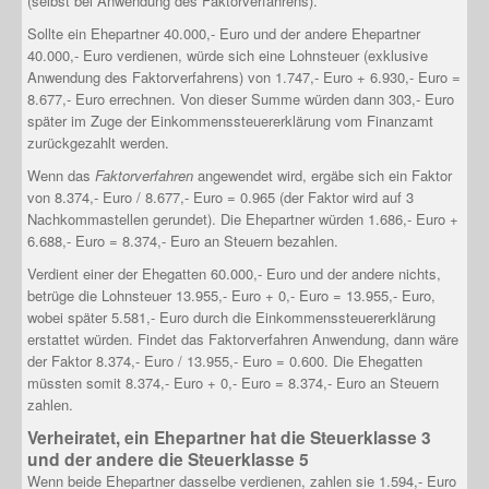
(selbst bei Anwendung des Faktorverfahrens).
Sollte ein Ehepartner 40.000,- Euro und der andere Ehepartner
40.000,- Euro verdienen, würde sich eine Lohnsteuer (exklusive
Anwendung des Faktorverfahrens) von 1.747,- Euro + 6.930,- Euro =
8.677,- Euro errechnen. Von dieser Summe würden dann 303,- Euro
später im Zuge der Einkommenssteuererklärung vom Finanzamt
zurückgezahlt werden.
Wenn das
Faktorverfahren
angewendet wird, ergäbe sich ein Faktor
von 8.374,- Euro / 8.677,- Euro = 0.965 (der Faktor wird auf 3
Nachkommastellen gerundet). Die Ehepartner würden 1.686,- Euro +
6.688,- Euro = 8.374,- Euro an Steuern bezahlen.
Verdient einer der Ehegatten 60.000,- Euro und der andere nichts,
betrüge die Lohnsteuer 13.955,- Euro + 0,- Euro = 13.955,- Euro,
wobei später 5.581,- Euro durch die Einkommenssteuererklärung
erstattet würden. Findet das Faktorverfahren Anwendung, dann wäre
der Faktor 8.374,- Euro / 13.955,- Euro = 0.600. Die Ehegatten
müssten somit 8.374,- Euro + 0,- Euro = 8.374,- Euro an Steuern
zahlen.
Verheiratet, ein Ehepartner hat die Steuerklasse 3
und der andere die Steuerklasse 5
Wenn beide Ehepartner dasselbe verdienen, zahlen sie 1.594,- Euro