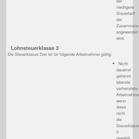
der
niedrigere
Steuertarif
der
Zusammenve
angewendet
wird.
Lohnsteuerklasse 3
Die Steuerklasse Drei ist für folgende Arbeitnehmer gültig:
Nicht
dauernd
getrennt
lebende
verheiratete
Arbeitnehme
wenn
diese
nicht
die
Steuerklass
5
gewählt