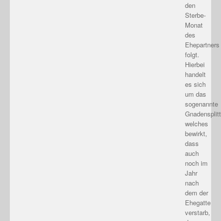
den
Sterbe-
Monat
des
Ehepartners
folgt.
Hierbei
handelt
es sich
um das
sogenannte
Gnadensplitt
welches
bewirkt,
dass
auch
noch im
Jahr
nach
dem der
Ehegatte
verstarb,