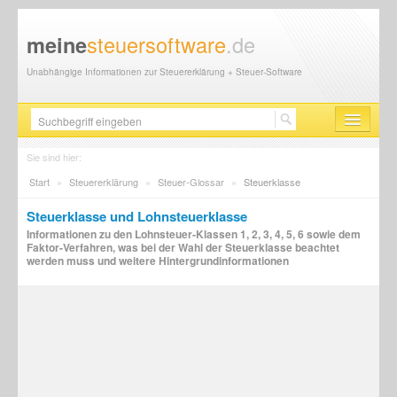
steuersoftware
.de
meine
Unabhängige Informationen zur Steuererklärung + Steuer-Software
Steuersoftware
Sie sind hier:
Start
»
Steuererklärung
»
Steuer-Glossar
»
Steuerklasse
Steuererklärung
Steuerklasse und Lohnsteuerklasse
Steuer-News
Informationen zu den Lohnsteuer-Klassen 1, 2, 3, 4, 5, 6 sowie dem
Faktor-Verfahren, was bei der Wahl der Steuerklasse beachtet
Finanzamt
werden muss und weitere Hintergrundinformationen
Steuerberater