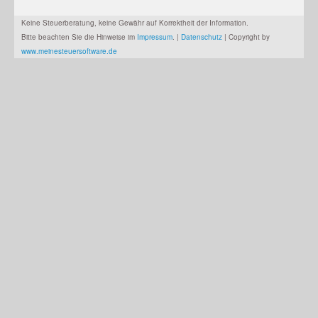
Keine Steuerberatung, keine Gewähr auf Korrektheit der Information.
Bitte beachten Sie die Hinweise im
Impressum
. |
Datenschutz
| Copyright by
www.meinesteuersoftware.de